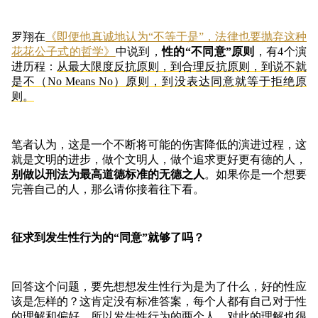
罗翔在
《即便他真诚地认为“不等于是”，法律也要抛弃这种
花花公子式的哲学》
中说到，
性的“不同意”原则
，有4个演
进历程：
从最大限度反抗原则，到合理反抗原则，到说不就
是不（No Means No）原则，到没表达同意就等于拒绝原
则。
笔者认为，这是一个不断将可能的伤害降低的演进过程，这
就是文明的进步，做个文明人，做个追求更好更有德的人，
别做以刑法为最高道德标准的无德之人
。如果你是一个想要
完善自己的人，那么请你接着往下看。
征求到发生性行为的“同意”就够了吗？
回答这个问题，要先想想发生性行为是为了什么，好的性应
该是怎样的？这肯定没有标准答案，每个人都有自己对于性
的理解和偏好，所以发生性行为的两个人，对此的理解也很