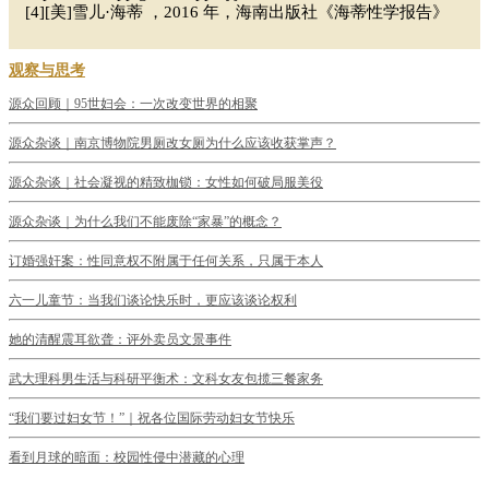
[4][美]雪儿·海蒂 ，2016 年，海南出版社《海蒂性学报告》
观察与思考
源众回顾｜95世妇会：一次改变世界的相聚
源众杂谈｜南京博物院男厕改女厕为什么应该收获掌声？
源众杂谈｜社会凝视的精致枷锁：女性如何破局服美役
源众杂谈｜为什么我们不能废除“家暴”的概念？
订婚强奸案：性同意权不附属于任何关系，只属于本人
六一儿童节：当我们谈论快乐时，更应该谈论权利
她的清醒震耳欲聋：评外卖员文景事件
武大理科男生活与科研平衡术：文科女友包揽三餐家务
“我们要过妇女节！”｜祝各位国际劳动妇女节快乐
看到月球的暗面：校园性侵中潜藏的心理