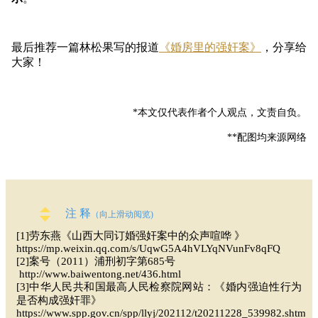
最后推荐一篇林松果写的报道
《婚房里的强奸案》
，分享给
大家！
*本文仅代表作者个人观点，文责自负。
**配图均来源网络
注 释
（向上滑动阅览)
[1]劳东燕《山西大同订婚强奸案中的众声喧哗 》
https://mp.weixin.qq.com/s/UqwG5A4hVLYqNVunFv8qFQ
[2]案号（2011）浦刑初字第685号
http://www.baiwentong.net/436.html
[3]中华人民共和国最高人民检察院网站：《婚内强迫性行为
是否构成强奸罪》
https://www.spp.gov.cn/spp/llyj/202112/t20211228_539982.shtml