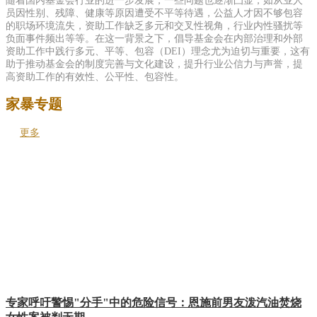
随着国内基金会行业的进一步发展，一些问题也逐渐凸显，如从业人
员因性别、残障、健康等原因遭受不平等待遇，公益人才因不够包容
的职场环境流失，资助工作缺乏多元和交叉性视角，行业内性骚扰等
负面事件频出等等。在这一背景之下，倡导基金会在内部治理和外部
资助工作中践行多元、平等、包容（DEI）理念尤为迫切与重要，这有
助于推动基金会的制度完善与文化建设，提升行业公信力与声誉，提
高资助工作的有效性、公平性、包容性。
家暴专题
更多
专家呼吁警惕"分手"中的危险信号：恩施前男友泼汽油焚烧