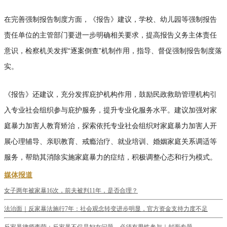
在完善强制报告制度方面，《报告》建议，学校、幼儿园等强制报告
责任单位的主管部门要进一步明确相关要求，提高报告义务主体责任
意识，检察机关发挥“逐案倒查”机制作用，指导、督促强制报告制度落
实。
《报告》还建议，充分发挥庇护机构作用，鼓励民政救助管理机构引
入专业社会组织参与庇护服务，提升专业化服务水平。建议加强对家
庭暴力加害人教育矫治，探索依托专业社会组织对家庭暴力加害人开
展心理辅导、亲职教育、戒瘾治疗、就业培训、婚姻家庭关系调适等
服务，帮助其消除实施家庭暴力的症结，积极调整心态和行为模式。
媒体报道
女子两年被家暴16次，前夫被判11年，是否合理？
法治面｜反家暴法施行7年：社会观念转变进步明显，官方资金支持力度不足
反家暴律师李莹：反家暴不仅是妇女问题，必须有男性参与｜封面专题