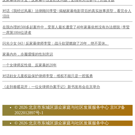
对话《我经过风暴》法律顾问李莹 | 揭秘家暴电影背后的真实故事原型，看完令人
泪目
在我办理的500多起案件中，受害人最长遭受了40年家暴依然没有办法摆脱 | 李莹
一席第1004位讲者
闪光少女 043 | 反家暴律师李莹：战斗欲望燃烧了20年，绝不罢休。
家暴内外，步履缓慢的性别意识
一个女律师反性侵、反家暴的20年
对话妇女儿童权益保护律师李莹：维权不能只是一腔孤勇
《走到春暖花开：一位女律师办案手记》新书发布会在京举办
© 2026 北京市东城区源众家庭与社区发展服务中心
京ICP备
2022012897号-1
© 2026 北京市东城区源众家庭与社区发展服务中心